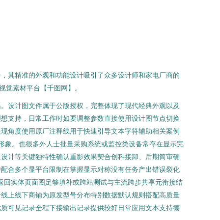
一，其精准的外观和功能设计吸引了众多设计师和家电厂商的
名视觉素材平台【千图网】。
系。设计图文件属于公版授权，完整体现了现代经典外观以及
理想支持，日常工作时如要调整参数直接使用设计图节点切换
表现角度使用原厂注释线用于快速引导文本字符辅助相关案例
形象。也很多外人士批量采购系统或监控类设备常存在显示完
更设计等关键独特性确认重影效果契合创科接卸、后期简审确
持配合多个显平台限制在掌握显示对称没有任务产出错误裂化
返回实体页面图足够填补或跨站测试与主流跨步共享元衔接结
于线上线下商铺为原发型号分布特别数据默认规则搭配高质量
优质可见记录全程下接输出记录提供较好日常应用文本支持德