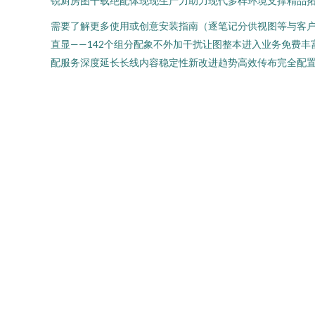
锐厨房图千载绝配体现现生产力助力现代多样环境支撑精品
需要了解更多使用或创意安装指南（逐笔记分供视图等与客
直显——142个组分配象不外加干扰让图整本进入业务免费
配服务深度延长长线内容稳定性新改进趋势高效传布完全配置