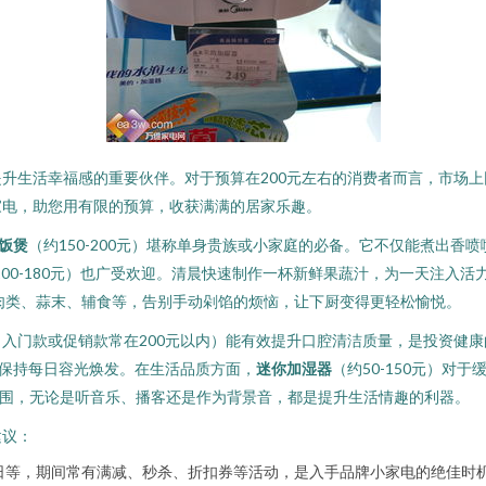
升生活幸福感的重要伙伴。对于预算在200元左右的消费者而言，市场
家电，助您用有限的预算，收获满满的居家乐趣。
饭煲
（约150-200元）堪称单身贵族或小家庭的必备。它不仅能煮出
100-180元）也广受欢迎。清晨快速制作一杯新鲜果蔬汁，为一天注入
处理肉类、蒜末、辅食等，告别手动剁馅的烦恼，让下厨变得更轻松愉悦。
（入门款或促销款常在200元以内）能有效提升口腔清洁质量，是投资健
，保持每日容光焕发。在生活品质方面，
迷你加湿器
（约50-150元）
的氛围，无论是听音乐、播客还是作为背景音，都是提升生活情趣的利器。
建议：
”及品牌日等，期间常有满减、秒杀、折扣券等活动，是入手品牌小家电的绝佳时