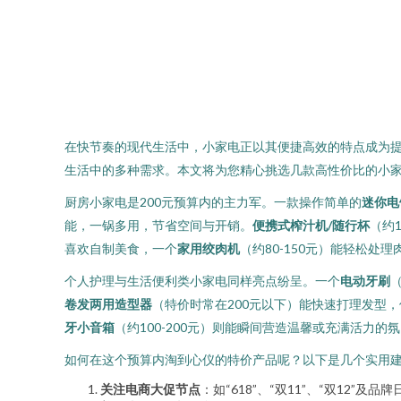
在快节奏的现代生活中，小家电正以其便捷高效的特点成为提
生活中的多种需求。本文将为您精心挑选几款高性价比的小
厨房小家电是200元预算内的主力军。一款操作简单的
迷你电
能，一锅多用，节省空间与开销。
便携式榨汁机/随行杯
（约
喜欢自制美食，一个
家用绞肉机
（约80-150元）能轻松
个人护理与生活便利类小家电同样亮点纷呈。一个
电动牙刷
卷发两用造型器
（特价时常在200元以下）能快速打理发型
牙小音箱
（约100-200元）则能瞬间营造温馨或充满活力
如何在这个预算内淘到心仪的特价产品呢？以下是几个实用
关注电商大促节点
：如“618”、“双11”、“双12