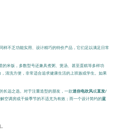
上同样不乏功能实用、设计精巧的特价产品，它们足以满足日常
香喷喷的米饭，多数型号还兼具煮粥、煲汤、甚至蛋糕等多样功
活力，清洗方便，非常适合追求健康生活的上班族或学生。如果
康的长远之选。对于注重造型的朋友，一款
迷你电吹风
或
直发/
对于缓解空调房或干燥季节的不适尤为有效；而一个设计简约的
蓝
机。