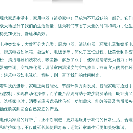
现代家庭生活中，家用电器（简称家电）已成为不可或缺的一部分。它们
极大地提升了我们的生活质量，还为我们节省了大量的时间和精力，让生
得更加便捷、舒适和高效。
电种类繁多，大致可分为几类：厨房电器、清洁电器、环境电器和娱乐电
。厨房电器如冰箱、微波炉、电饭煲等，简化了烹饪过程，让美食制作变
松；清洁电器如洗衣机、吸尘器，解放了双手，使家庭清洁更为省力；环
器如空调、空气净化器，调节室内温湿度与空气质量，营造宜人的居住环
；娱乐电器如电视机、音响，则丰富了我们的休闲时光。
着科技的进步，家电正向智能化、节能环保方向发展。智能家电可通过手
程控制，实现自动化操作，而节能产品则有助于减少能源消耗，既经济又
。选择家电时，消费者应考虑品牌信誉、功能需求、能效等级及售后服务
确保购买到适合自己家庭的产品。
电作为家庭的好帮手，正不断演进，更好地服务于我们的日常生活。合理
和维护家电，不仅能延长其使用寿命，还能让家庭生活更加美好和谐。